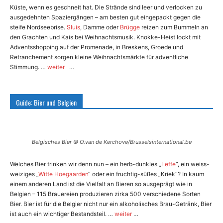
Küste, wenn es geschneit hat. Die Strände sind leer und verlocken zu
ausgedehnten Spaziergängen – am besten gut eingepackt gegen die
steife Nordseebrise.
Sluis
, Damme oder
Brügge
reizen zum Bummeln an
den Grachten und Kais bei Weihnachtsmusik. Knokke-Heist lockt mit
Adventsshopping auf der Promenade, in Breskens, Groede und
Retranchement sorgen kleine Weihnachtsmärkte für adventliche
Stimmung. …
weiter
…
Guide: Bier und Belgien
Belgisches Bier © O.van de Kerchove/Brusselsinternational.be
Welches Bier trinken wir denn nun – ein herb-dunkles „
Leffe
“, ein weiss-
weiziges „
Witte Hoegaarden
“ oder ein fruchtig-süßes „Kriek“? In kaum
einem anderen Land ist die Vielfalt an Bieren so ausgeprägt wie in
Belgien – 115 Brauereien produzieren zirka 500 verschiedene Sorten
Bier. Bier ist für die Belgier nicht nur ein alkoholisches Brau-Getränk, Bier
ist auch ein wichtiger Bestandsteil. …
weiter
…