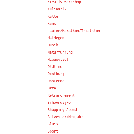
Kreativ-Workshop
Kulinarik
Kultur
Kunst
Laufen/Marathon/Triathlon
Maldegem
Musik
Naturführung
Nieuwvliet
Oldtimer
Oostburg
Oostende
Orte
Retranchement
Schoondijke
Shopping-Abend
Silvester/Neujahr
Sluis
Sport