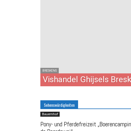
BRESKENS
Vishandel Ghijsels Bres
Sehenswürdigkeiten
Bauernhof
Pony- und Pferdefreizeit „Boerencampi