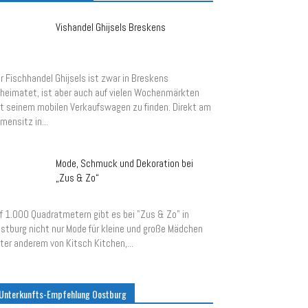
Vishandel Ghijsels Breskens
r Fischhandel Ghijsels ist zwar in Breskens
heimatet, ist aber auch auf vielen Wochenmärkten
t seinem mobilen Verkaufswagen zu finden. Direkt am
rmensitz in...
Mode, Schmuck und Dekoration bei
„Zus & Zo“
f 1.000 Quadratmetern gibt es bei "Zus & Zo" in
stburg nicht nur Mode für kleine und große Mädchen
ter anderem von Kitsch Kitchen,...
Unterkunfts-Empfehlung Oostburg