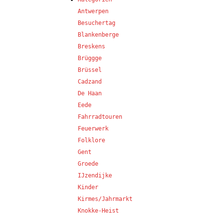
Antwerpen
Besuchertag
Blankenberge
Breskens
Brüggge
Brüssel
Cadzand
De Haan
Eede
Fahrradtouren
Feuerwerk
Folklore
Gent
Groede
IJzendijke
Kinder
Kirmes/Jahrmarkt
Knokke-Heist