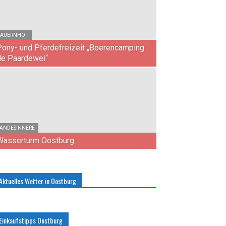
AUERNHOF
Pony- und Pferdefreizeit „Boerencamping
de Paardewei“
ANDESINNERE
Wasserturm Oostburg
Aktuelles Wetter in Oostburg
Einkaufstipps Oostburg