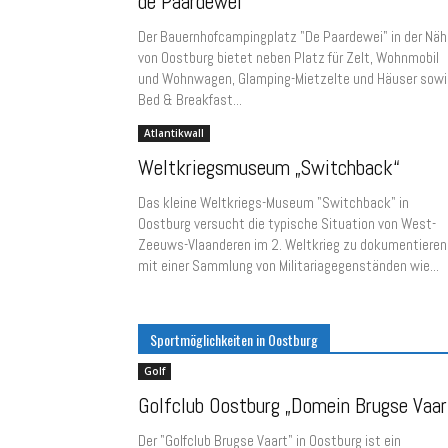
de Paardewei“
Der Bauernhofcampingplatz "De Paardewei" in der Näh
von Oostburg bietet neben Platz für Zelt, Wohnmobil
und Wohnwagen, Glamping-Mietzelte und Häuser sowi
Bed & Breakfast...
Atlantikwall
Weltkriegsmuseum „Switchback“
Das kleine Weltkriegs-Museum "Switchback" in
Oostburg versucht die typische Situation von West-
Zeeuws-Vlaanderen im 2. Weltkrieg zu dokumentieren
mit einer Sammlung von Militariagegenständen wie...
Sportmöglichkeiten in Oostburg
Golf
Golfclub Oostburg „Domein Brugse Vaar
Der "Golfclub Brugse Vaart" in Oostburg ist ein