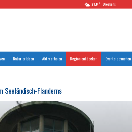
C
21.8
Breskens
sen
Natur erleben
Aktiv erholen
Region entdecken
Events besuchen
m Seeländisch-Flanderns