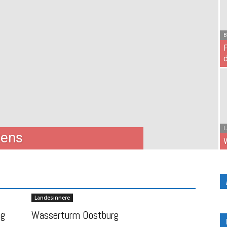
B
L
kens
Landesinnere
ng
Wasserturm Oostburg