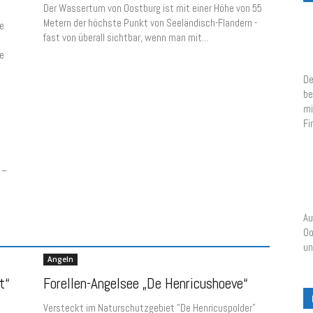
Der Wassertum von Oostburg ist mit einer Höhe von 55
Metern der höchste Punkt von Seeländisch-Flandern -
e
fast von überall sichtbar, wenn man mit...
e
De
be
mi
Fi
 –
Au
Oo
un
Angeln
t“
Forellen-Angelsee „De Henricushoeve“
Versteckt im Naturschutzgebiet "De Henricuspolder"