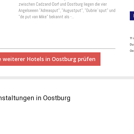
zwischen Cadzand-Dorf und Oostburg liegen die vier
Angelseeen "Adreasput", "Augustput", "Oubrie`sput" und
"de put van Mike" bekannt als -...
11 
Du
Oo
e weiterer Hotels in Oostburg prüfen
nstaltungen in Oostburg