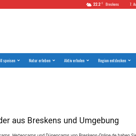
C
22.2
Breskens
7. A
ll speisen
Natur erleben
Aktiv erholen
Region entdecken
lder aus Breskens und Umgebung
cams, Meteocams und Dünencams von Breskens-Online.de haben Sie 