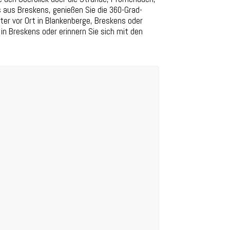
 aus Breskens, genießen Sie die 360-Grad-
r vor Ort in Blankenberge, Breskens oder
in Breskens oder erinnern Sie sich mit den