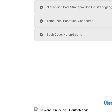
Nieuwvliet-Bad, Strandpavillon De Strandgan
Terneuzen, Poort van Vlaanderen
Zeebrügge, Hafen/Strand
Über