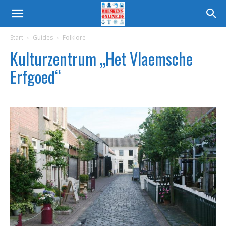
Start
Guides
Folklore
Kulturzentrum „Het Vlaemsche
Erfgoed“