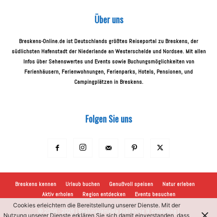
Über uns
Breskens-Online.de ist Deutschlands größtes Reiseportal zu Breskens, der
südlichsten Hafenstadt der Niederlande an Westerschelde und Nordsee. Mit allen
Infos über Sehenswertes und Events sowie Buchungsmöglichkeiten von
Ferienhäusern, Ferienwohnungen, Ferienparks, Hotels, Pensionen, und
Campingplätzen in Breskens.
Folgen Sie uns
Breskens kennen
Urlaub buchen
Genußvoll speisen
Natur erleben
Aktiv erholen
Region entdecken
Events besuchen
Cookies erleichtern die Bereitstellung unserer Dienste. Mit der
© 2006 - 2026 | freshmademedia publishing & consulting |
Nutzung unserer Dienste erklären Sie sich damit einverstanden, dass