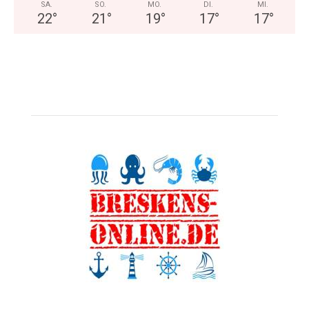
SA.
SO.
MO.
DI.
MI.
22
°
21
°
19
°
17
°
17
°