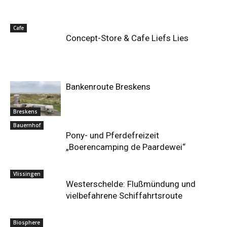
Cafe
Concept-Store & Cafe Liefs Lies
Bankenroute Breskens
Breskens
Bauernhof
Pony- und Pferdefreizeit
„Boerencamping de Paardewei“
Vlissingen
Westerschelde: Flußmündung und
vielbefahrene Schiffahrtsroute
Biosphere