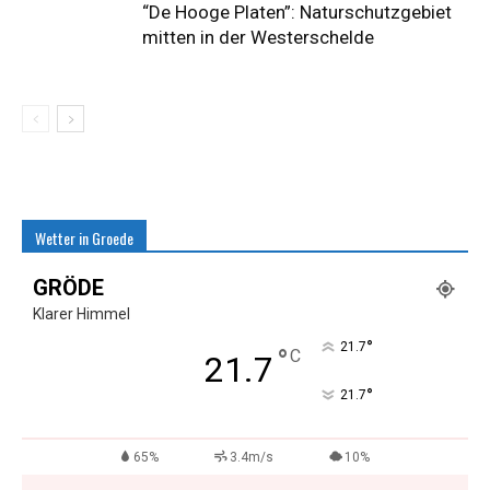
“De Hooge Platen”: Naturschutzgebiet
mitten in der Westerschelde
Wetter in Groede
GRÖDE
Klarer Himmel
°
21.7
°
C
21.7
°
21.7
65%
3.4m/s
10%