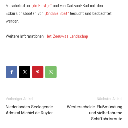
Muschelkutter
„de Festijn“
und von Cadzand-Bad mit den
Exkursionsbooten von
„Knokke Boat“
besucht und beobachtet
werden.
Weitere Informationen:
Het Zeeuwse Landschap
Vorheriger Artikel
Nächster Artikel
Niederlandes Seelegende
Westerschelde: Flußmündung
Admiral Michiel de Ruyter
und vielbefahrene
Schiffahrtsroute