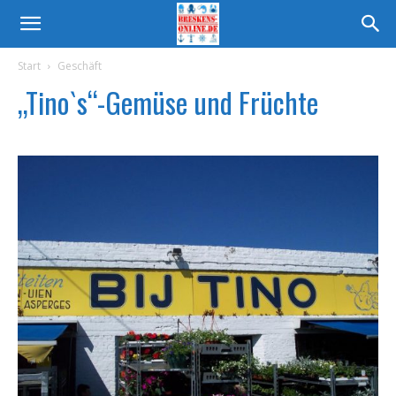
Start
Geschäft
„Tino`s“-Gemüse und Früchte