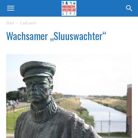
Start
Cadzand
Wachsamer „Sluuswachter“