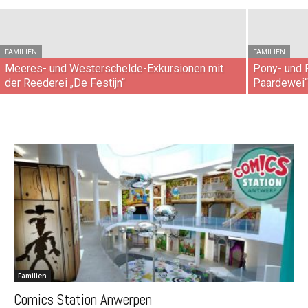
FAMILIEN
FAMILIEN
Meeres- und Westerschelde-Exkursionen mit
Pony- und 
der Reederei „De Festijn“
Paardewei
Familien
Comics Station Anwerpen