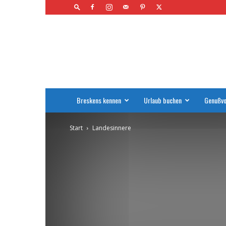
Breskens
–
Touristinformationen
Breskens kennen
Urlaub buchen
Genußvo
Start
Landesinnere