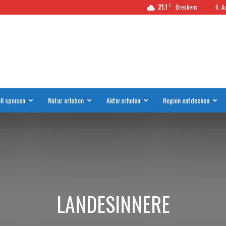
C
21.1
Breskens
6. A
ll speisen
Natur erleben
Aktiv erholen
Region entdecken
LANDESINNERE