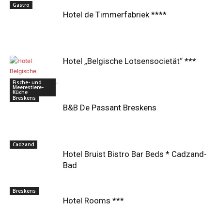
Gastro
Hotel de Timmerfabriek ****
Hotel „Belgische Lotsensocietät“ ***
Fische- und
Meerestiere-
Küche
Breskens
B&B De Passant Breskens
Cadzand
Hotel Bruist Bistro Bar Beds * Cadzand-
Bad
Breskens
Hotel Rooms ***