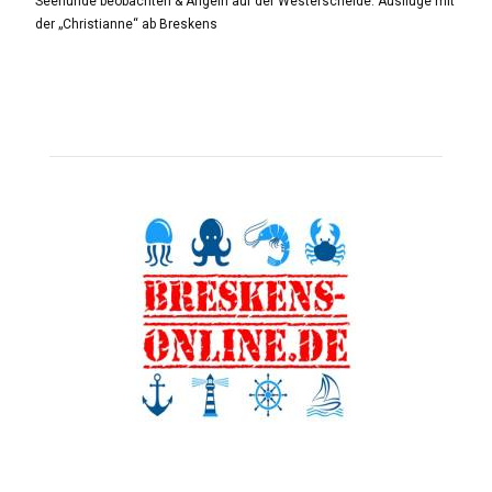
Seehunde beobachten & Angeln auf der Westerschelde: Ausflüge mit
der „Christianne“ ab Breskens