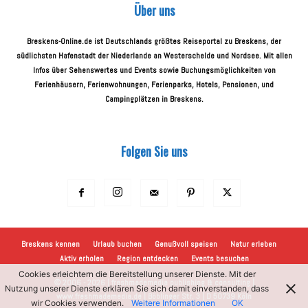
Über uns
Breskens-Online.de ist Deutschlands größtes Reiseportal zu Breskens, der
südlichsten Hafenstadt der Niederlande an Westerschelde und Nordsee. Mit allen
Infos über Sehenswertes und Events sowie Buchungsmöglichkeiten von
Ferienhäusern, Ferienwohnungen, Ferienparks, Hotels, Pensionen, und
Campingplätzen in Breskens.
Folgen Sie uns
Breskens kennen
Urlaub buchen
Genußvoll speisen
Natur erleben
Aktiv erholen
Region entdecken
Events besuchen
Cookies erleichtern die Bereitstellung unserer Dienste. Mit der
© 2006 - 2026 | freshmademedia publishing & consulting |
Nutzung unserer Dienste erklären Sie sich damit einverstanden, dass
www.freshmademedia.de | Böblinger Str. 3 | D 50739 Köln
wir Cookies verwenden.
Weitere Informationen
OK